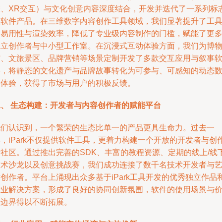
擎、XR交互）与文化创意内容深度结合，开发并迭代了一系列标
性软件产品。在三维数字内容创作工具领域，我们显著提升了工
的易用性与渲染效率，降低了专业级内容制作的门槛，赋能了更
独立创作者与中小型工作室。在沉浸式互动体验方面，我们为博
馆、文旅景区、品牌营销等场景定制开发了多款交互应用与叙事
件，将静态的文化遗产与品牌故事转化为可参与、可感知的动态
字体验，获得了市场与用户的积极反馈。
二、 生态构建：开发者与内容创作者的赋能平台
我们认识到，一个繁荣的生态比单一的产品更具生命力。过去一
，iPark不仅提供软件工具，更着力构建一个开放的开发者与创
者社区。通过推出完善的SDK、丰富的教程资源、定期的线上/线
技术沙龙以及创意挑战赛，我们成功连接了数千名技术开发者与
创作者。平台上涌现出众多基于iPark工具开发的优秀独立作品
行业解决方案，形成了良好的协同创新氛围，软件的使用场景与
值边界得以不断拓展。